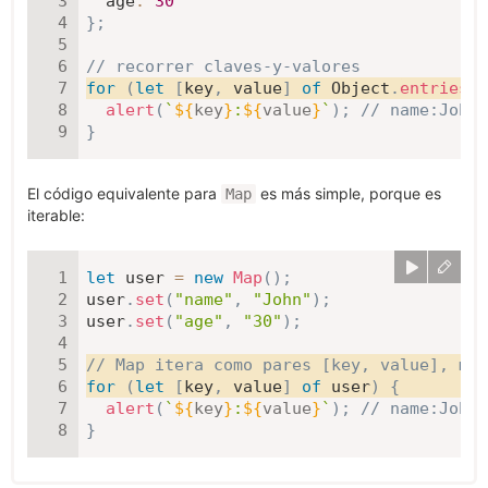
age
:
30
}
;
// recorrer claves-y-valores
for
(
let
[
key
,
 value
]
of
 Object
.
entries
(
u
alert
(
`
${
key
}
:
${
value
}
`
)
;
// name:John,
}
El código equivalente para
es más simple, porque es
Map
iterable:
let
 user 
=
new
Map
(
)
;
user
.
set
(
"name"
,
"John"
)
;
user
.
set
(
"age"
,
"30"
)
;
// Map itera como pares [key, value], muy
for
(
let
[
key
,
 value
]
of
 user
)
{
alert
(
`
${
key
}
:
${
value
}
`
)
;
// name:John,
}