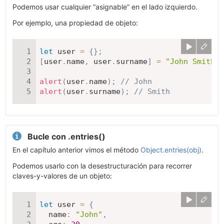
Podemos usar cualquier “asignable” en el lado izquierdo.
Por ejemplo, una propiedad de objeto:
let
 user 
=
{
}
;
[
user
.
name
,
 user
.
surname
]
=
"John Smith"
.
alert
(
user
.
name
)
;
// John
alert
(
user
.
surname
)
;
// Smith
Bucle con .entries()
En el capítulo anterior vimos el método
Object.entries(obj)
.
Podemos usarlo con la desestructuración para recorrer
claves-y-valores de un objeto:
let
 user 
=
{
name
:
"John"
,