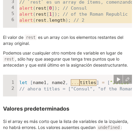
// `rest` es un array de ítems, comenzando
alert
(
rest
[
0
]
)
;
// Consul
alert
(
rest
[
1
]
)
;
// of the Roman Republic
alert
(
rest
.
length
)
;
// 2
El valor de
es un array con los elementos restantes del
rest
array original.
Podemos usar cualquier otro nombre de variable en lugar de
, sólo hay que asegurar que tenga tres puntos que lo
rest
antecedan y que esté último en la asignación desestructurante.
let
[
name1
,
 name2
,
...
titles
]
=
[
"Julius"
,
// ahora titles = ["Consul", "of the Roman
Valores predeterminados
Si el array es más corto que la lista de variables de la izquierda,
no habrá errores. Los valores ausentes quedan
:
undefined