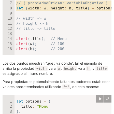
// { propiedadOrigen: variableObjetivo }
let
{
width
:
 w
,
height
:
 h
,
 title
}
=
 options
// width -> w
// height -> h
// title -> title
alert
(
title
)
;
// Menu
alert
(
w
)
;
// 100
alert
(
h
)
;
// 200
Los dos puntos muestran “qué : va dónde”. En el ejemplo de
arriba la propiedad
va a
,
va a
, y
width
w
height
h
title
es asignado al mismo nombre.
Para propiedades potencialmente faltantes podemos establecer
valores predeterminados utilizando
, de esta manera:
"="
let
 options 
=
{
title
:
"Menu"
}
;