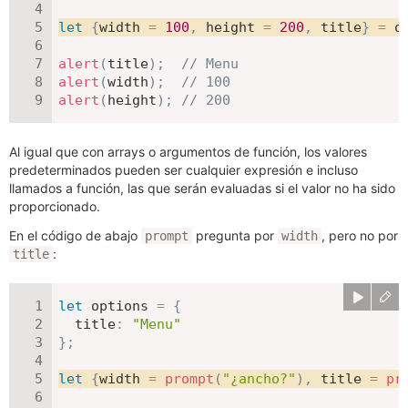
let
{
width 
=
100
,
 height 
=
200
,
 title
}
=
 o
alert
(
title
)
;
// Menu
alert
(
width
)
;
// 100
alert
(
height
)
;
// 200
Al igual que con arrays o argumentos de función, los valores
predeterminados pueden ser cualquier expresión e incluso
llamados a función, las que serán evaluadas si el valor no ha sido
proporcionado.
En el código de abajo
pregunta por
, pero no por
prompt
width
:
title
let
 options 
=
{
title
:
"Menu"
}
;
let
{
width 
=
prompt
(
"¿ancho?"
)
,
 title 
=
pr