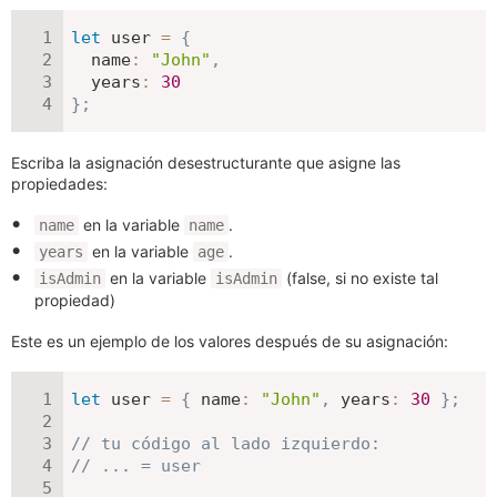
let
 user 
=
{
name
:
"John"
,
years
:
30
}
;
Escriba la asignación desestructurante que asigne las
propiedades:
en la variable
.
name
name
en la variable
.
years
age
en la variable
(false, si no existe tal
isAdmin
isAdmin
propiedad)
Este es un ejemplo de los valores después de su asignación:
let
 user 
=
{
name
:
"John"
,
years
:
30
}
;
// tu código al lado izquierdo:
// ... = user