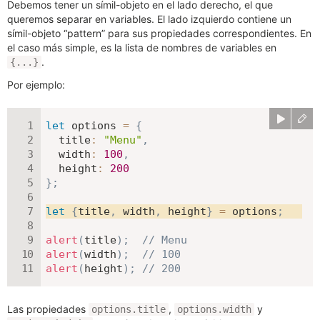
Debemos tener un símil-objeto en el lado derecho, el que
queremos separar en variables. El lado izquierdo contiene un
símil-objeto “pattern” para sus propiedades correspondientes. En
el caso más simple, es la lista de nombres de variables en
.
{...}
Por ejemplo:
let
 options 
=
{
title
:
"Menu"
,
width
:
100
,
height
:
200
}
;
let
{
title
,
 width
,
 height
}
=
 options
;
alert
(
title
)
;
// Menu
alert
(
width
)
;
// 100
alert
(
height
)
;
// 200
Las propiedades
,
y
options.title
options.width