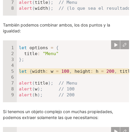
alert
(
title
)
;
// Menu
alert
(
width
)
;
// (lo que sea el resultado
También podemos combinar ambos, los dos puntos y la
igualdad:
let
 options 
=
{
title
:
"Menu"
}
;
let
{
width
:
 w 
=
100
,
height
:
 h 
=
200
,
 titl
alert
(
title
)
;
// Menu
alert
(
w
)
;
// 100
alert
(
h
)
;
// 200
Si tenemos un objeto complejo con muchas propiedades,
podemos extraer solamente las que necesitamos: