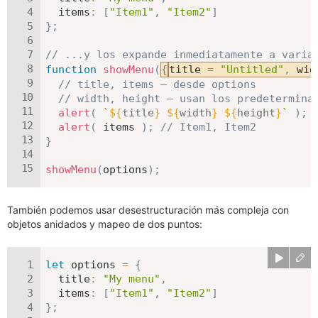
items
:
[
"Item1"
,
"Item2"
]
}
;
// ...y los expande inmediatamente a varia
function
showMenu
(
{
title 
=
"Untitled"
,
 wid
// title, items – desde options
// width, height – usan los predetermina
alert
(
`
${
title
}
${
width
}
${
height
}
`
)
;
alert
(
 items 
)
;
// Item1, Item2
}
showMenu
(
options
)
;
También podemos usar desestructuración más compleja con
objetos anidados y mapeo de dos puntos:
let
 options 
=
{
title
:
"My menu"
,
items
:
[
"Item1"
,
"Item2"
]
}
;