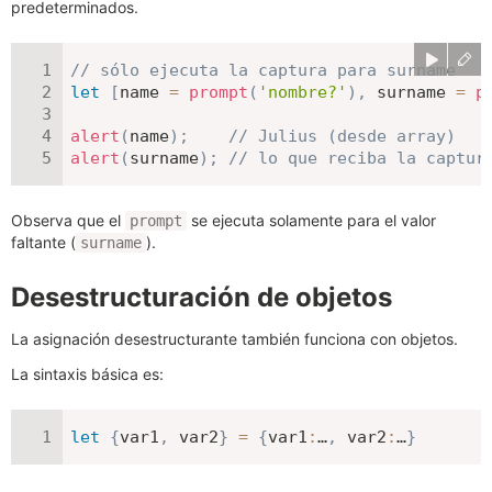
predeterminados.
// sólo ejecuta la captura para surname
let
[
name 
=
prompt
(
'nombre?'
)
,
 surname 
=
p
alert
(
name
)
;
// Julius (desde array)
alert
(
surname
)
;
// lo que reciba la captur
Observa que el
se ejecuta solamente para el valor
prompt
faltante (
).
surname
Desestructuración de objetos
La asignación desestructurante también funciona con objetos.
La sintaxis básica es:
let
{
var1
,
 var2
}
=
{
var1
:
…
,
var2
:
…
}