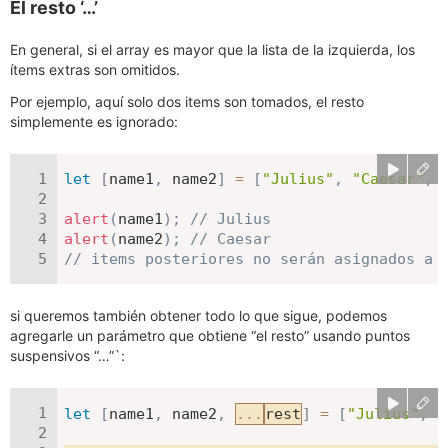
El resto ‘…’
En general, si el array es mayor que la lista de la izquierda, los
ítems extras son omitidos.
Por ejemplo, aquí solo dos items son tomados, el resto
simplemente es ignorado:
let
[
name1
,
 name2
]
=
[
"Julius"
,
"Caesar"
,
alert
(
name1
)
;
// Julius
alert
(
name2
)
;
// Caesar
// items posteriores no serán asignados a 
si queremos también obtener todo lo que sigue, podemos
agregarle un parámetro que obtiene “el resto” usando puntos
suspensivos “…”`:
let
[
name1
,
 name2
,
...
rest
]
=
[
"Julius"
,
"