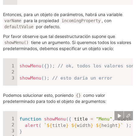
Entonces, para un objeto de parámetros, habrá una variable
para la propiedad
, con
varName
incomingProperty
por defecto.
defaultValue
Por favor observe que tal desestructuración supone que
tiene un argumento. Si queremos todos los valores
showMenu()
predeterminados, debemos especificar un objeto vacío:
showMenu
(
{
}
)
;
// ok, todos los valores son
showMenu
(
)
;
// esto daría un error
Podemos solucionar esto, poniendo
como valor
{}
predeterminado para todo el objeto de argumentos:
function
showMenu
(
{
 title 
=
"Menu"
,
 width 
alert
(
`
${
title
}
${
width
}
${
height
}
`
)
;
}