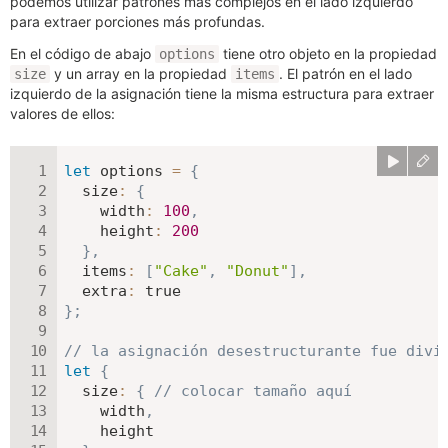
podemos utilizar patrones más complejos en el lado izquierdo
para extraer porciones más profundas.
En el código de abajo
tiene otro objeto en la propiedad
options
y un array en la propiedad
. El patrón en el lado
size
items
izquierdo de la asignación tiene la misma estructura para extraer
valores de ellos:
let
 options 
=
{
size
:
{
width
:
100
,
height
:
200
}
,
items
:
[
"Cake"
,
"Donut"
]
,
extra
:
true
}
;
// la asignación desestructurante fue divi
let
{
size
:
{
// colocar tamaño aquí
    width
,
    height
