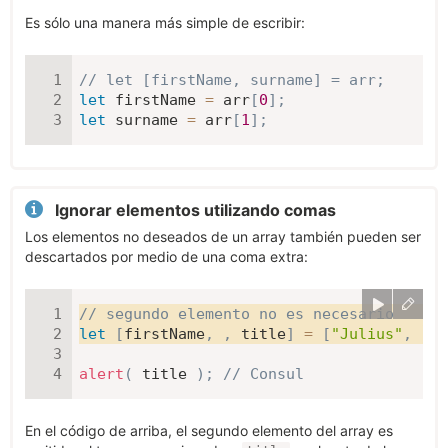
Es sólo una manera más simple de escribir:
// let [firstName, surname] = arr;
let
 firstName 
=
 arr
[
0
]
;
let
 surname 
=
 arr
[
1
]
;
Ignorar elementos utilizando comas
Los elementos no deseados de un array también pueden ser
descartados por medio de una coma extra:
// segundo elemento no es necesario
let
[
firstName
,
,
 title
]
=
[
"Julius"
,
"Ca
alert
(
 title 
)
;
// Consul
En el código de arriba, el segundo elemento del array es