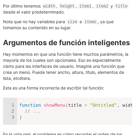
Por último tenemos
,
,
,
y
width
height
item1
item2
title
desde el valor predeterminado.
Nota que no hay variables para
e
, ya que
size
items
tomamos su contenido en su lugar.
Argumentos de función inteligentes
Hay momentos en que una función tiene muchos parámetros, la
mayoría de los cuales son opcionales. Eso es especialmente
cierto para las interfaces de usuario. Imagine una función que
crea un menú. Puede tener ancho, altura, título, elementos de
lista, etcétera.
Esta es una forma incorrecta de escribir tal función:
function
showMenu
(
title 
=
"Untitled"
,
 widt
// ...
}
En la vida real, el problema es cómo recordar el orden de los