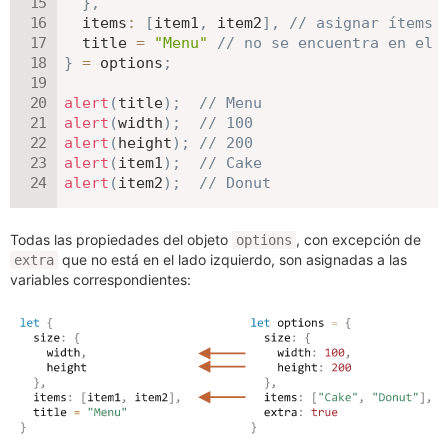
}
,
items
:
[
item1
,
 item2
]
,
// asignar ítems 
  title 
=
"Menu"
// no se encuentra en el 
}
=
 options
;
alert
(
title
)
;
// Menu
alert
(
width
)
;
// 100
alert
(
height
)
;
// 200
alert
(
item1
)
;
// Cake
alert
(
item2
)
;
// Donut
Todas las propiedades del objeto
, con excepción de
options
que no está en el lado izquierdo, son asignadas a las
extra
variables correspondientes: