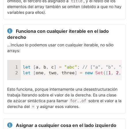
omitido, el tercero es asignado a
, y el resto de los
title
elementos del array también se omiten (debido a que no hay
variables para ellos).
Funciona con cualquier iterable en el lado
derecho
…Incluso lo podemos usar con cualquier iterable, no sólo
arrays:
let
[
a
,
 b
,
 c
]
=
"abc"
;
// ["a", "b", "c"]
let
[
one
,
 two
,
 three
]
=
new
Set
(
[
1
,
2
,
3
]
Esto funciona, porque internamente una desestructuración
trabaja iterando sobre el valor de la derecha. Es una clase
de azúcar sintáctica para llamar
sobre el valor a la
for..of
derecha del
y asignar esos valores.
=
Asignar a cualquier cosa en el lado izquierdo