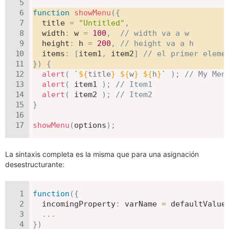
function
showMenu
(
{
  title 
=
"Untitled"
,
width
:
 w 
=
100
,
// width va a w
height
:
 h 
=
200
,
// height va a h
items
:
[
item1
,
 item2
]
// el primer eleme
}
)
{
alert
(
`
${
title
}
${
w
}
${
h
}
`
)
;
// My Men
alert
(
 item1 
)
;
// Item1
alert
(
 item2 
)
;
// Item2
}
showMenu
(
options
)
;
La sintaxis completa es la misma que para una asignación
desestructurante:
function
(
{
incomingProperty
:
 varName 
=
 defaultValue
...
}
)