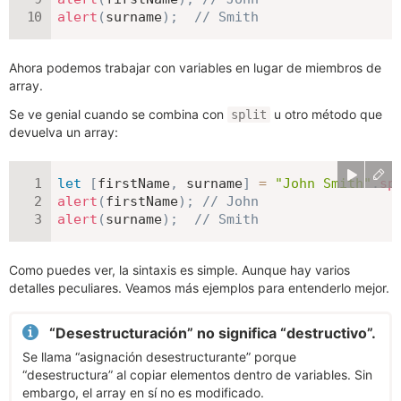
alert
(
surname
)
;
// Smith
Ahora podemos trabajar con variables en lugar de miembros de
array.
Se ve genial cuando se combina con
u otro método que
split
devuelva un array:
let
[
firstName
,
 surname
]
=
"John Smith"
.
sp
alert
(
firstName
)
;
// John
alert
(
surname
)
;
// Smith
Como puedes ver, la sintaxis es simple. Aunque hay varios
detalles peculiares. Veamos más ejemplos para entenderlo mejor.
“Desestructuración” no significa “destructivo”.
Se llama “asignación desestructurante” porque
“desestructura” al copiar elementos dentro de variables. Sin
embargo, el array en sí no es modificado.