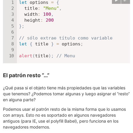
let
 options 
=
{
title
:
"Menu"
,
width
:
100
,
height
:
200
}
;
// sólo extrae título como variable
let
{
 title 
}
=
 options
;
alert
(
title
)
;
// Menu
El patrón resto “…”
¿Qué pasa si el objeto tiene más propiedades que las variables
que tenemos? ¿Podemos tomar algunas y luego asignar el “resto”
en alguna parte?
Podemos usar el patrón resto de la misma forma que lo usamos
con arrays. Esto no es soportado en algunos navegadores
antiguos (para IE, use el polyfill Babel), pero funciona en los
navegadores modernos.