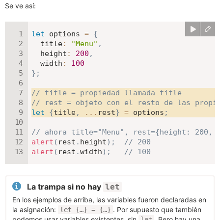
Se ve así:
let
 options 
=
{
title
:
"Menu"
,
height
:
200
,
width
:
100
}
;
// title = propiedad llamada title
// rest = objeto con el resto de las propi
let
{
title
,
...
rest
}
=
 options
;
// ahora title="Menu", rest={height: 200, 
alert
(
rest
.
height
)
;
// 200
alert
(
rest
.
width
)
;
// 100
La trampa si no hay
let
En los ejemplos de arriba, las variables fueron declaradas en
la asignación:
. Por supuesto que también
let {…} = {…}
podemos usar variables existentes, sin
. Pero hay una
let