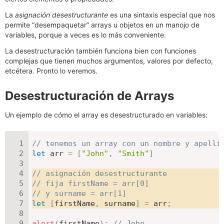
La
asignación desestructurante
es una sintaxis especial que nos
permite “desempaquetar” arrays u objetos en un manojo de
variables, porque a veces es lo más conveniente.
La desestructuración también funciona bien con funciones
complejas que tienen muchos argumentos, valores por defecto,
etcétera. Pronto lo veremos.
Desestructuración de Arrays
Un ejemplo de cómo el array es desestructurado en variables:
// tenemos un array con un nombre y apelli
let
 arr 
=
[
"John"
,
"Smith"
]
// asignación desestructurante
// fija firstName = arr[0]
// y surname = arr[1]
let
[
firstName
,
 surname
]
=
 arr
;
alert
(
firstName
)
;
// John