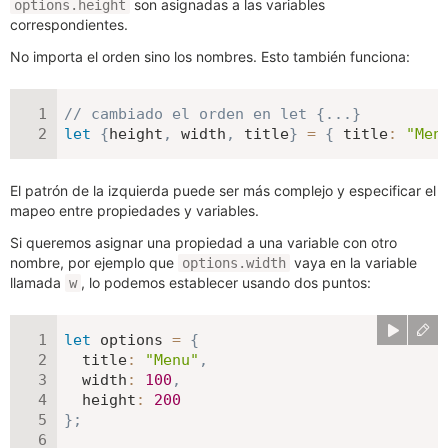
son asignadas a las variables
options.height
correspondientes.
No importa el orden sino los nombres. Esto también funciona:
// cambiado el orden en let {...}
let
{
height
,
 width
,
 title
}
=
{
title
:
"Men
El patrón de la izquierda puede ser más complejo y especificar el
mapeo entre propiedades y variables.
Si queremos asignar una propiedad a una variable con otro
nombre, por ejemplo que
vaya en la variable
options.width
llamada
, lo podemos establecer usando dos puntos:
w
let
 options 
=
{
title
:
"Menu"
,
width
:
100
,
height
:
200
}
;