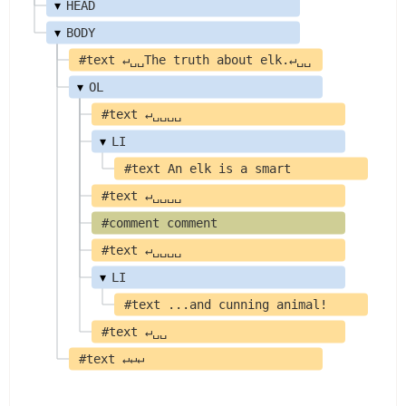
▾
HEAD
▾
BODY
#text ↵␣␣The truth about elk.↵␣␣
▾
OL
#text ↵␣␣␣␣
▾
LI
#text An elk is a smart
#text ↵␣␣␣␣
#comment comment
#text ↵␣␣␣␣
▾
LI
#text ...and cunning animal!
#text ↵␣␣
#text ↵↵↵