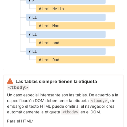
P
#text Hello
▾
LI
#text Mom
▾
LI
#text and
▾
LI
#text Dad
Las tablas siempre tienen la etiqueta
<tbody>
Un caso especial interesante son las tablas. De acuerdo a la
especificación DOM deben tener la etiqueta
, sin
<tbody>
embargo el texto HTML puede omitirla: el navegador crea
automáticamente la etiqueta
en el DOM.
<tbody>
Para el HTML: