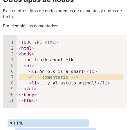
Existen otros tipos de nodos además de elementos y nodos de
texto.
Por ejemplo, los comentarios:
<!
DOCTYPE
HTML
>
<
html
>
<
body
>
  The truth about elk.

<
ol
>
<
li
>
An elk is a smart
</
li
>
<!-- comentario -->
<
li
>
...y el astuto animal!
</
li
>
</
ol
>
</
body
>
</
html
>
▾
HTML