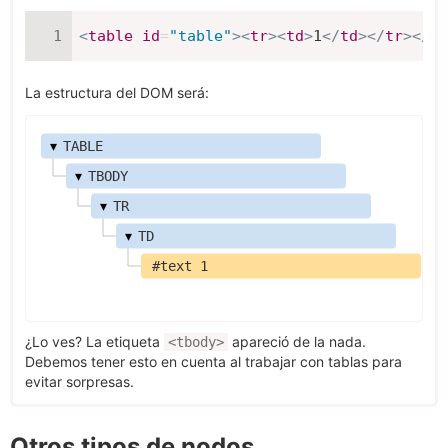
<
table
id
=
"
table
"
>
<
tr
>
<
td
>
1
</
td
>
</
tr
>
</
ta
La estructura del DOM será:
▾
TABLE
▾
TBODY
▾
TR
▾
TD
#text 1
¿Lo ves? La etiqueta
apareció de la nada.
<tbody>
Debemos tener esto en cuenta al trabajar con tablas para
evitar sorpresas.
Otros tipos de nodos