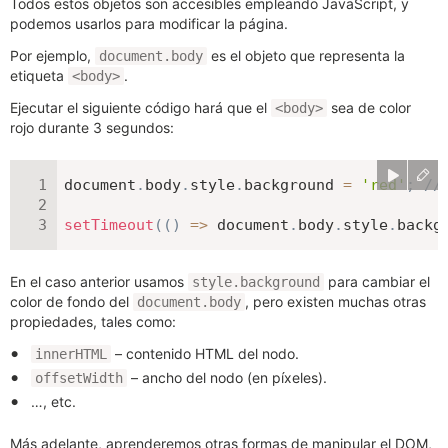
Todos estos objetos son accesibles empleando JavaScript, y
podemos usarlos para modificar la página.
Por ejemplo,
es el objeto que representa la
document.body
etiqueta
.
<body>
Ejecutar el siguiente código hará que el
sea de color
<body>
rojo durante 3 segundos:
document
.
body
.
style
.
background 
=
'red'
;
//
setTimeout
(
(
)
=>
 document
.
body
.
style
.
backg
En el caso anterior usamos
para cambiar el
style.background
color de fondo del
, pero existen muchas otras
document.body
propiedades, tales como:
– contenido HTML del nodo.
innerHTML
– ancho del nodo (en píxeles).
offsetWidth
…, etc.
Más adelante, aprenderemos otras formas de manipular el DOM,