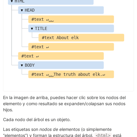
▾
HTML
▾
HEAD
#text ↵␣␣
▾
TITLE
#text About elk
#text ↵
#text ↵
▾
BODY
#text ↵␣␣The truth about elk.↵
En la imagen de arriba, puedes hacer clic sobre los nodos del
elemento y como resultado se expanden/colapsan sus nodos
hijos.
Cada nodo del árbol es un objeto.
Las etiquetas son
nodos de elementos
(o simplemente
“elementos”) y forman la estructura del árbol.
está
<html>