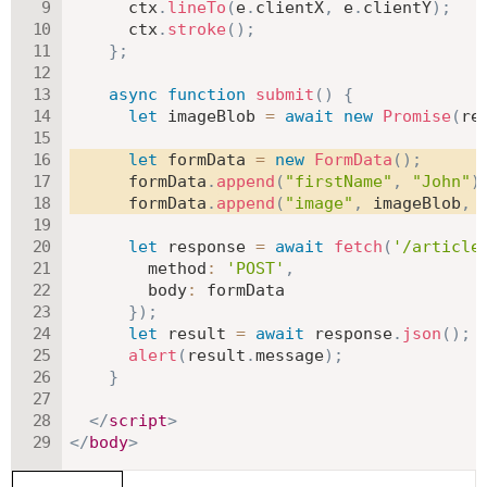
      ctx
.
lineTo
(
e
.
clientX
,
 e
.
clientY
)
;
      ctx
.
stroke
(
)
;
}
;
async
function
submit
(
)
{
let
 imageBlob 
=
await
new
Promise
(
re
let
 formData 
=
new
FormData
(
)
;
      formData
.
append
(
"firstName"
,
"John"
)
      formData
.
append
(
"image"
,
 imageBlob
,
let
 response 
=
await
fetch
(
'/article
method
:
'POST'
,
body
:
 formData

}
)
;
let
 result 
=
await
 response
.
json
(
)
;
alert
(
result
.
message
)
;
}
</
script
>
</
body
>