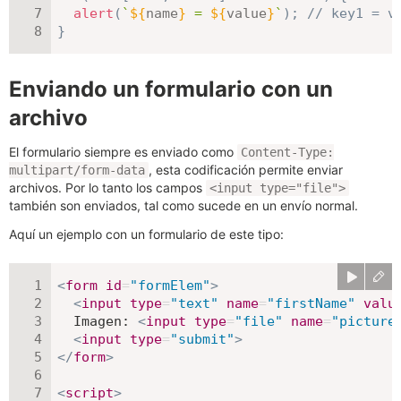
alert
(
`
${
name
}
 = 
${
value
}
`
)
;
// key1 = v
}
Enviando un formulario con un
archivo
El formulario siempre es enviado como
Content-Type:
, esta codificación permite enviar
multipart/form-data
archivos. Por lo tanto los campos
<input type="file">
también son enviados, tal como sucede en un envío normal.
Aquí un ejemplo con un formulario de este tipo:
<
form
id
=
"
formElem
"
>
<
input
type
=
"
text
"
name
=
"
firstName
"
valu
  Imagen: 
<
input
type
=
"
file
"
name
=
"
picture
<
input
type
=
"
submit
"
>
</
form
>
<
script
>