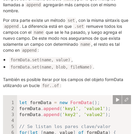
llamadas a
agregarán más campos con el mismo
append
nombre.
Por otra parte existe un método
, con la misma sintaxis que
set
. La diferencia está en que
remueve todos los
append
.set
campos con el
que se le ha pasado, y luego agrega el
name
nuevo campo. De este modo nos aseguramos de que exista
solamente un campo con determinado
, el resto es tal
name
como en
:
append
,
formData.set(name, value)
.
formData.set(name, blob, fileName)
También es posible iterar por los campos del objeto formData
utilizando un bucle
:
for..of
let
 formData 
=
new
FormData
(
)
;
formData
.
append
(
'key1'
,
'value1'
)
;
formData
.
append
(
'key2'
,
'value2'
)
;
// Se listan los pares clave/valor
for
(
let
[
name
,
 value
]
of
 formData
)
{