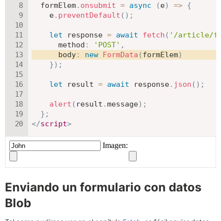
  formElem
.
onsubmit
=
async
(
e
)
=>
{
    e
.
preventDefault
(
)
;
let
 response 
=
await
fetch
(
'/article/f
method
:
'POST'
,
body
:
new
FormData
(
formElem
)
}
)
;
let
 result 
=
await
 response
.
json
(
)
;
alert
(
result
.
message
)
;
}
;
</
script
>
Enviando un formulario con datos
Blob