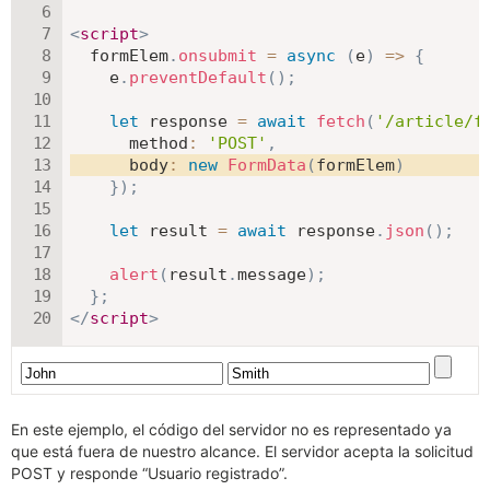
<
script
>
  formElem
.
onsubmit
=
async
(
e
)
=>
{
    e
.
preventDefault
(
)
;
let
 response 
=
await
fetch
(
'/article/f
method
:
'POST'
,
body
:
new
FormData
(
formElem
)
}
)
;
let
 result 
=
await
 response
.
json
(
)
;
alert
(
result
.
message
)
;
}
;
</
script
>
En este ejemplo, el código del servidor no es representado ya
que está fuera de nuestro alcance. El servidor acepta la solicitud
POST y responde “Usuario registrado”.