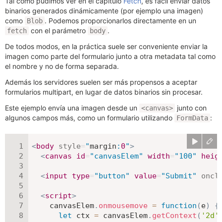
Tal como pudimos ver en el capítulo
Fetch
, es fácil enviar datos
binarios generados dinámicamente (por ejemplo una imagen)
como
. Podemos proporcionarlos directamente en un
Blob
con el parámetro
.
fetch
body
De todos modos, en la práctica suele ser conveniente enviar la
imagen como parte del formulario junto a otra metadata tal como
el nombre y no de forma separada.
Además los servidores suelen ser más propensos a aceptar
formularios multipart, en lugar de datos binarios sin procesar.
Este ejemplo envía una imagen desde un
junto con
<canvas>
algunos campos más, como un formulario utilizando
:
FormData
<
body
style
=
"
margin
:
0
"
>
<
canvas
id
=
"
canvasElem
"
width
=
"
100
"
heig
<
input
type
=
"
button
"
value
=
"
Submit
"
oncl
<
script
>
    canvasElem
.
onmousemove
=
function
(
e
)
{
let
 ctx 
=
 canvasElem
.
getContext
(
'2d'