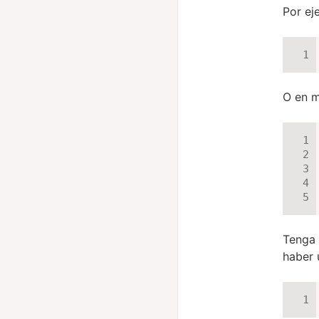
Por ej
O en m
Tenga 
haber 