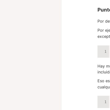
Punto
Por de
Por ej
except
Hay mu
incluid
Eso es
cualqu