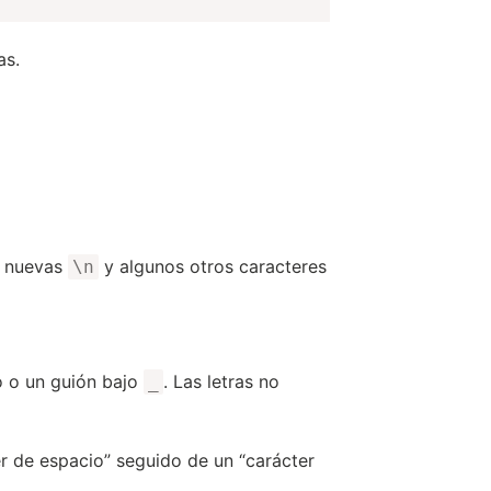
as.
as nuevas
y algunos otros caracteres
\n
to o un guión bajo
. Las letras no
_
er de espacio” seguido de un “carácter