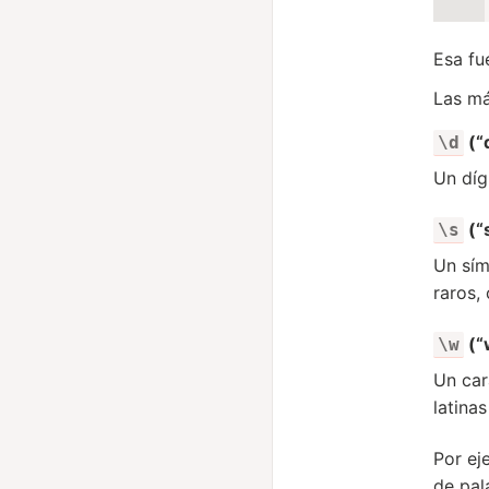
Esa fu
Las má
(“d
\d
Un díg
(“
\s
Un sím
raros
(“
\w
Un car
latina
Por ej
de pal