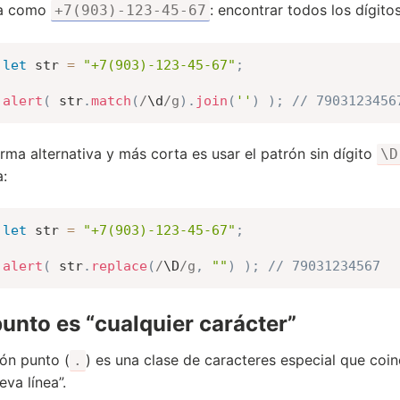
a como
: encontrar todos los dígitos
+7(903)-123-45-67
let
 str 
=
"+7(903)-123-45-67"
;
alert
(
 str
.
match
(
/
\d
/
g
)
.
join
(
''
)
)
;
// 7903123456
rma alternativa y más corta es usar el patrón sin dígito
\D
:
let
 str 
=
"+7(903)-123-45-67"
;
alert
(
 str
.
replace
(
/
\D
/
g
,
""
)
)
;
// 79031234567
unto es “cualquier carácter”
rón punto (
) es una clase de caracteres especial que coi
.
eva línea”.