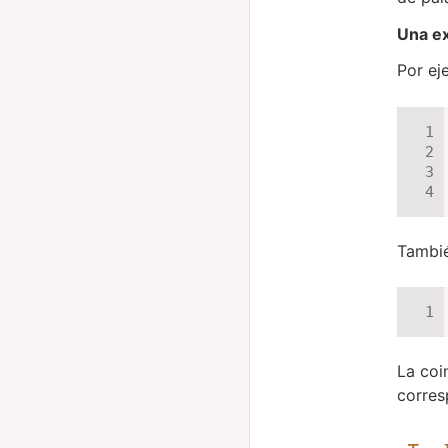
Una ex
Por ej
Tambié
La coi
corres