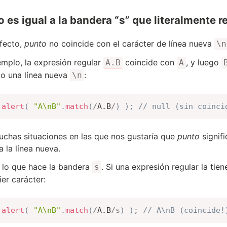
 es igual a la bandera “s” que literalmente r
fecto,
punto
no coincide con el carácter de línea nueva
\n
emplo, la expresión regular
coincide con
, y luego
A.B
A
o una línea nueva
:
\n
alert
(
"A\nB"
.
match
(
/
A.B
/
)
)
;
// null (sin coinci
chas situaciones en las que nos gustaría que
punto
signifi
a la línea nueva.
 lo que hace la bandera
. Si una expresión regular la tie
s
ier carácter:
alert
(
"A\nB"
.
match
(
/
A.B
/
s
)
)
;
// A\nB (coincide!