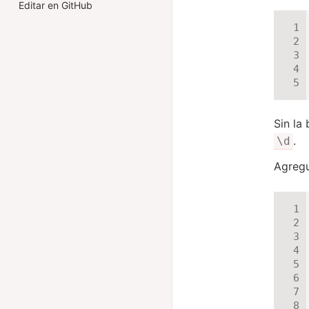
Editar en GitHub
Sin la
.
\d
Agreg