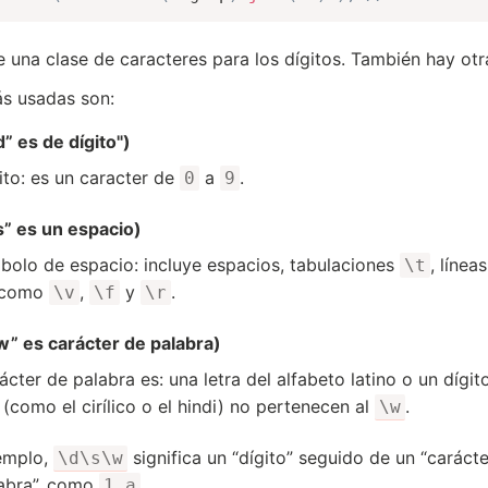
e una clase de caracteres para los dígitos. También hay otr
s usadas son:
” es de dígito")
ito: es un caracter de
a
.
0
9
s” es un espacio)
bolo de espacio: incluye espacios, tabulaciones
, líne
\t
, como
,
y
.
\v
\f
\r
w” es carácter de palabra)
ácter de palabra es: una letra del alfabeto latino o un dígi
s (como el cirílico o el hindi) no pertenecen al
.
\w
emplo,
significa un “dígito” seguido de un “caráct
\d\s\w
abra”, como
.
1 a