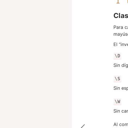
Clas
Para c
mayúsc
El “in
\D
Sin dí
\S
Sin es
\W
Sin ca
Al com