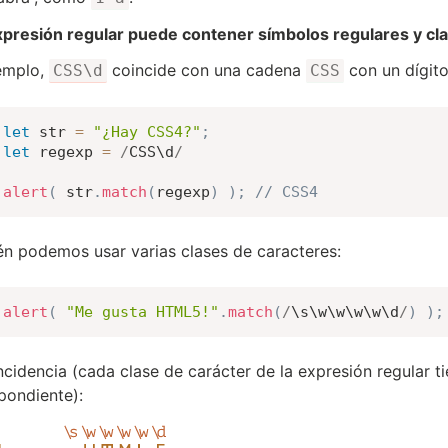
presión regular puede contener símbolos regulares y cla
emplo,
coincide con una cadena
con un dígit
CSS\d
CSS
let
 str 
=
"¿Hay CSS4?"
;
let
 regexp 
=
/
CSS\d
/
alert
(
 str
.
match
(
regexp
)
)
;
// CSS4
n podemos usar varias clases de caracteres:
alert
(
"Me gusta HTML5!"
.
match
(
/
\s\w\w\w\w\d
/
)
)
;
ncidencia (cada clase de carácter de la expresión regular ti
pondiente):