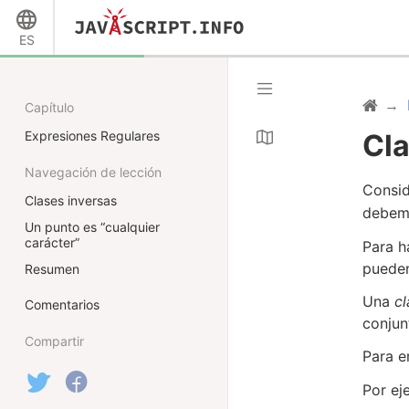
ES
Capítulo
Expresiones Regulares
Cla
Navegación de lección
Consid
Clases inversas
debemo
Un punto es “cualquier
carácter”
Para h
pueden
Resumen
Una
cl
Comentarios
conjun
Compartir
Para e
Por ej