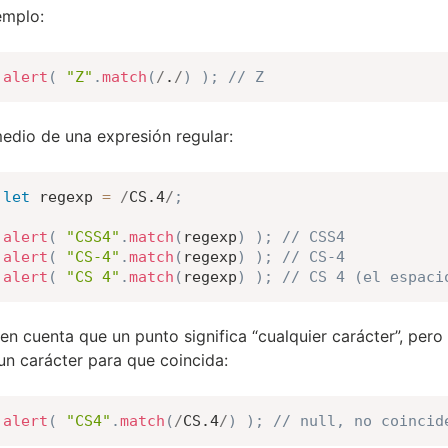
emplo:
alert
(
"Z"
.
match
(
/
.
/
)
)
;
// Z
edio de una expresión regular:
let
 regexp 
=
/
CS.4
/
;
alert
(
"CSS4"
.
match
(
regexp
)
)
;
// CSS4
alert
(
"CS-4"
.
match
(
regexp
)
)
;
// CS-4
alert
(
"CS 4"
.
match
(
regexp
)
)
;
// CS 4 (el espaci
en cuenta que un punto significa “cualquier carácter”, pero
un carácter para que coincida:
alert
(
"CS4"
.
match
(
/
CS.4
/
)
)
;
// null, no coincid