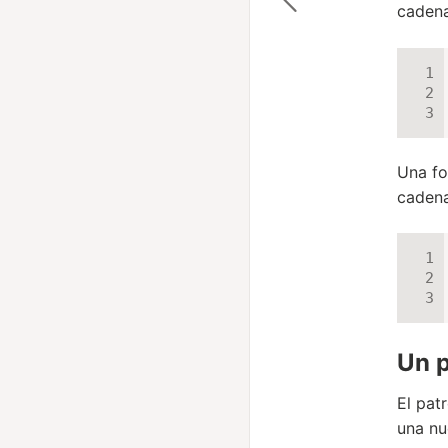
caden
Una fo
cadena
Un p
El pat
una nu