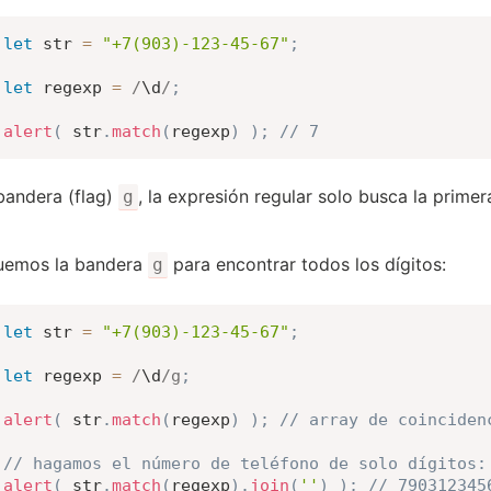
let
 str 
=
"+7(903)-123-45-67"
;
let
 regexp 
=
/
\d
/
;
alert
(
 str
.
match
(
regexp
)
)
;
// 7
 bandera (flag)
, la expresión regular solo busca la primera
g
uemos la bandera
para encontrar todos los dígitos:
g
let
 str 
=
"+7(903)-123-45-67"
;
let
 regexp 
=
/
\d
/
g
;
alert
(
 str
.
match
(
regexp
)
)
;
// array de coinciden
// hagamos el número de teléfono de solo dígitos:
alert
(
 str
.
match
(
regexp
)
.
join
(
''
)
)
;
// 790312345