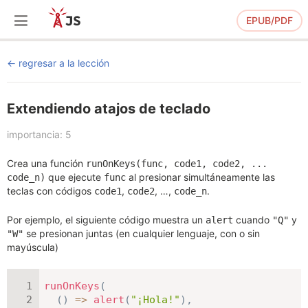
EPUB/PDF
regresar a la lección
Extendiendo atajos de teclado
importancia: 5
Crea una función
runOnKeys(func, code1, code2, ...
que ejecute
al presionar simultáneamente las
code_n)
func
teclas con códigos
,
, …,
.
code1
code2
code_n
Por ejemplo, el siguiente código muestra un
cuando
y
alert
"Q"
se presionan juntas (en cualquier lenguaje, con o sin
"W"
mayúscula)
runOnKeys
(
(
)
=>
alert
(
"¡Hola!"
)
,