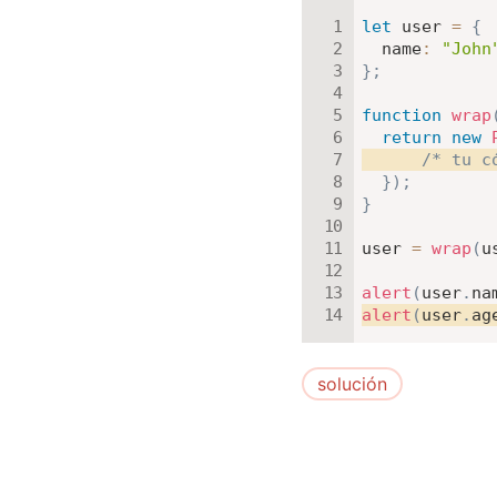
let
 user 
=
{
name
:
"John
}
;
function
wrap
return
new
/* tu c
}
)
;
}
user 
=
wrap
(
u
alert
(
user
.
na
alert
(
user
.
ag
solución