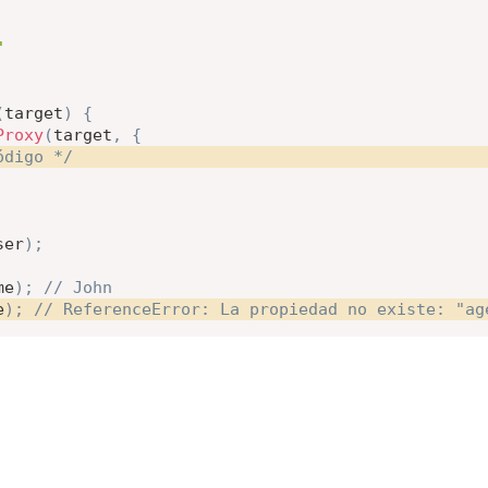
"
(
target
)
{
Proxy
(
target
,
{
ódigo */
ser
)
;
me
)
;
// John
e
)
;
// ReferenceError: La propiedad no existe: "ag