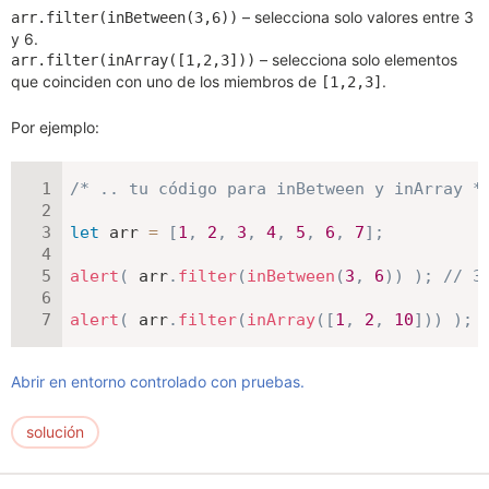
– selecciona solo valores entre 3
arr.filter(inBetween(3,6))
y 6.
– selecciona solo elementos
arr.filter(inArray([1,2,3]))
que coinciden con uno de los miembros de
.
[1,2,3]
Por ejemplo:
/* .. tu código para inBetween y inArray *
let
 arr 
=
[
1
,
2
,
3
,
4
,
5
,
6
,
7
]
;
alert
(
 arr
.
filter
(
inBetween
(
3
,
6
)
)
)
;
// 3
alert
(
 arr
.
filter
(
inArray
(
[
1
,
2
,
10
]
)
)
)
;
Abrir en entorno controlado con pruebas.
solución