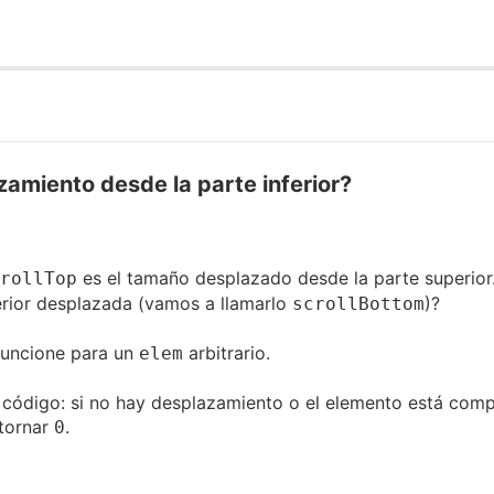
zamiento desde la parte inferior?
es el tamaño desplazado desde la parte superior
rollTop
erior desplazada (vamos a llamarlo
)?
scrollBottom
funcione para un
arbitrario.
elem
tu código: si no hay desplazamiento o el elemento está co
etornar
.
0