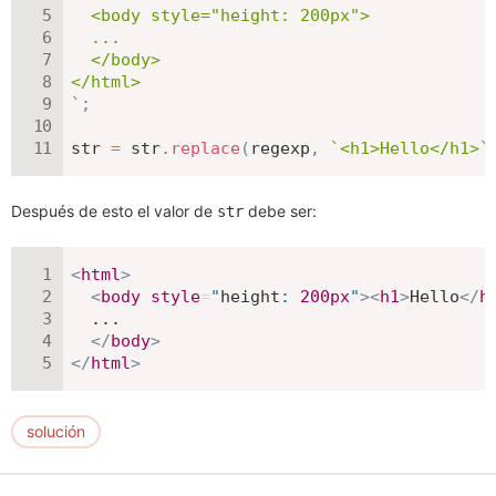
  <body style="height: 200px">

  ...

  </body>

`
;
str 
=
 str
.
replace
(
regexp
,
`
<h1>Hello</h1>
`
Después de esto el valor de
debe ser:
str
<
html
>
<
body
style
=
"
height
:
200
px
"
>
<
h1
>
Hello
</
h
  ...

</
body
>
</
html
>
solución