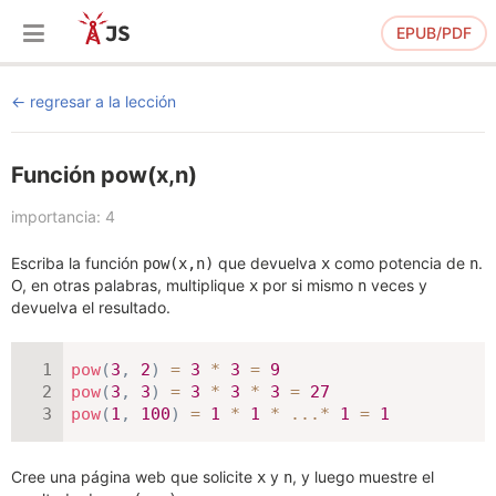
EPUB/PDF
regresar a la lección
Función pow(x,n)
importancia: 4
Escriba la función
que devuelva
como potencia de
.
pow(x,n)
x
n
O, en otras palabras, multiplique
por si mismo
veces y
x
n
devuelva el resultado.
pow
(
3
,
2
)
=
3
*
3
=
9
pow
(
3
,
3
)
=
3
*
3
*
3
=
27
pow
(
1
,
100
)
=
1
*
1
*
...
*
1
=
1
Cree una página web que solicite
y
, y luego muestre el
x
n