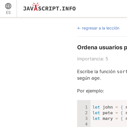
ES
regresar a la lección
Ordena usuarios 
importancia: 5
Escribe la función
sor
según
.
age
Por ejemplo:
let
 john 
=
{
let
 pete 
=
{
let
 mary 
=
{