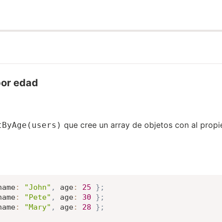
por edad
que cree un array de objetos con al prop
tByAge(users)
name
:
"John"
,
age
:
25
}
;
name
:
"Pete"
,
age
:
30
}
;
name
:
"Mary"
,
age
:
28
}
;