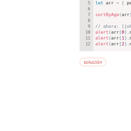
let
 arr 
=
[
 p
sortByAge
(
arr
// ahora: [jo
alert
(
arr
[
0
]
.
alert
(
arr
[
1
]
.
alert
(
arr
[
2
]
.
solución