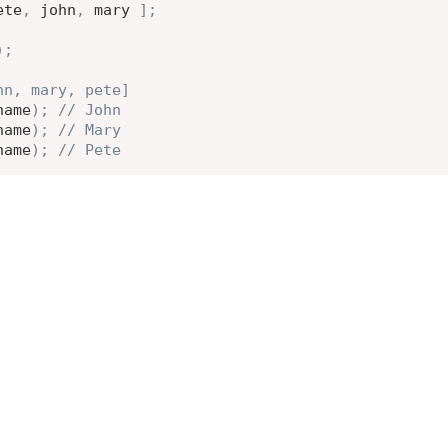
ete
,
 john
,
 mary 
]
;
)
;
hn, mary, pete]
name
)
;
// John
name
)
;
// Mary
name
)
;
// Pete