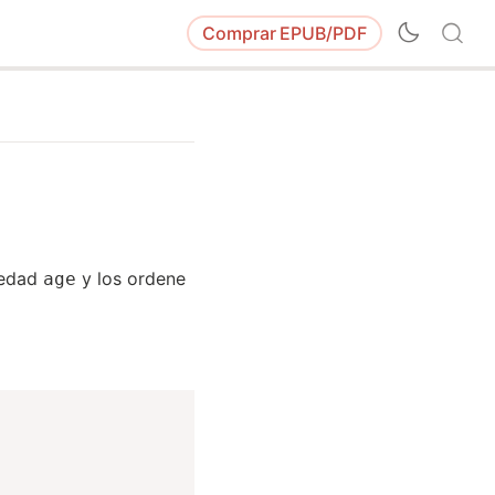
Comprar
EPUB/PDF
iedad
y los ordene
age