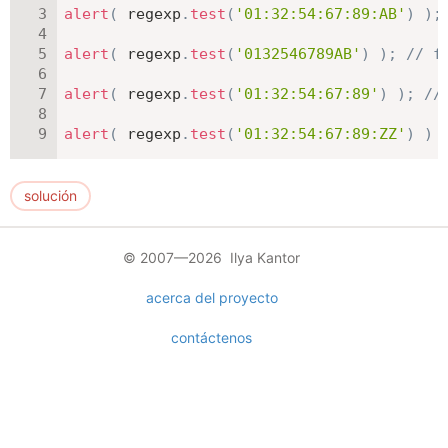
alert
(
 regexp
.
test
(
'01:32:54:67:89:AB'
)
)
;
alert
(
 regexp
.
test
(
'0132546789AB'
)
)
;
// f
alert
(
 regexp
.
test
(
'01:32:54:67:89'
)
)
;
//
alert
(
 regexp
.
test
(
'01:32:54:67:89:ZZ'
)
)
solución
© 2007—2026 Ilya Kantor
acerca del proyecto
contáctenos