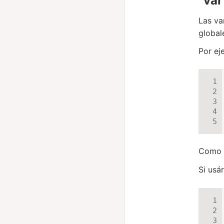
“var
Las va
global
Por ej
Como
Si us