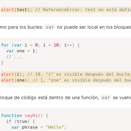
alert
(
test
)
;
// ReferenceError: test no está defi
mo para los bucles:
no puede ser local en los bloques 
var
for
(
var
 i 
=
0
;
 i 
<
10
;
 i
++
)
{
var
 one 
=
1
;
// ...
}
alert
(
i
)
;
// 10, "i" es visible después del bucle
alert
(
one
)
;
// 1, "one" es visible después del bu
bloque de código está dentro de una función,
se vuelv
var
function
sayHi
(
)
{
if
(
true
)
{
var
 phrase 
=
"Hello"
;