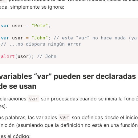
ada, simplemente se ignora:
var
 user 
=
"Pete"
;
var
 user 
=
"John"
;
// este "var" no hace nada (ya
// ...no dispara ningún error
alert
(
user
)
;
// John
variables “var” pueden ser declaradas 
de se usan
claraciones
son procesadas cuando se inicia la función 
var
es).
as palabras, las variables
son definidas desde el inici
var
finición (asumiendo que la definición no está en una función
es el código: