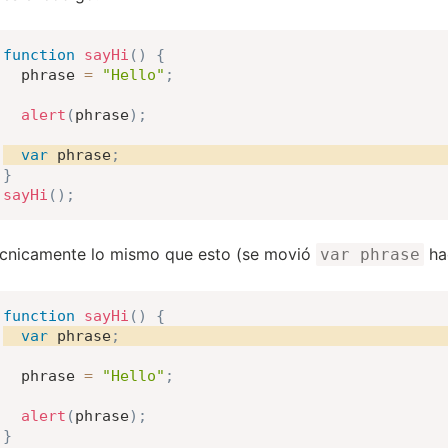
function
sayHi
(
)
{
  phrase 
=
"Hello"
;
alert
(
phrase
)
;
var
 phrase
;
}
sayHi
(
)
;
cnicamente lo mismo que esto (se movió
hac
var phrase
function
sayHi
(
)
{
var
 phrase
;
  phrase 
=
"Hello"
;
alert
(
phrase
)
;
}