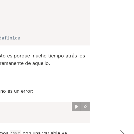
definida
sto es porque mucho tiempo atrás los
remanente de aquello.
o es un error:
amos
con una variable ya
var