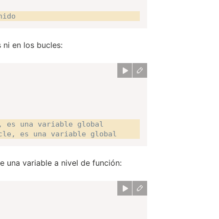
nido
ni en los bucles:
, es una variable global
cle, es una variable global
e una variable a nivel de función: