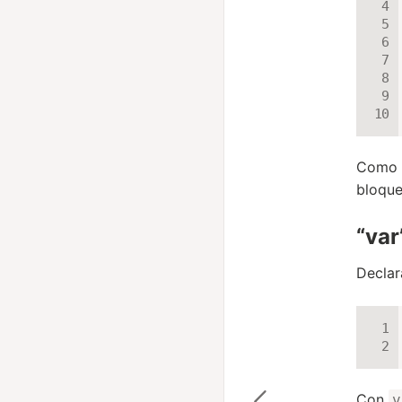
Como 
bloque
“var
Declar
Con
v