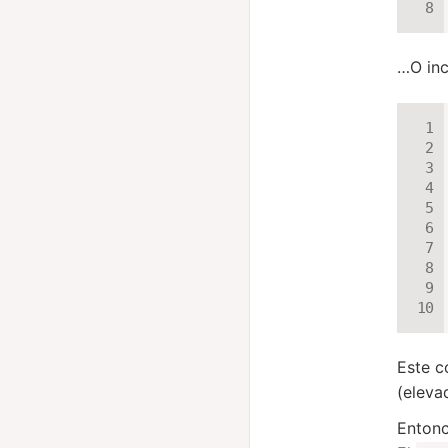
…O inc
Este c
(eleva
Entonc