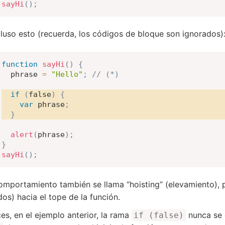
sayHi
(
)
;
luso esto (recuerda, los códigos de bloque son ignorados)
function
sayHi
(
)
{
  phrase 
=
"Hello"
;
// (*)
if
(
false
)
{
var
 phrase
;
}
alert
(
phrase
)
;
}
sayHi
(
)
;
omportamiento también se llama “hoisting” (elevamiento),
dos) hacia el tope de la función.
es, en el ejemplo anterior, la rama
nunca se e
if (false)