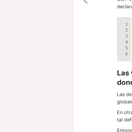
declar
Las 
don
Las de
global
En otr
tal de
Entonc