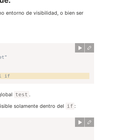
ue.
o entorno de visibilidad, o bien ser
et"
l if
global
.
test
 visible solamente dentro del
:
if