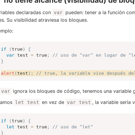
” no tiene alcance (visibilidad) de bloq
riables declaradas con
pueden: tener a la función com
var
es. Su visibilidad atraviesa los bloques.
emplo:
if
(
true
)
{
var
 test 
=
true
;
// uso de "var" en lugar de "l
}
alert
(
test
)
;
// true, la variable vive después de
ignora los bloques de código, tenemos una variable 
var
áramos
en vez de
, la variable sería
let test
var test
if
(
true
)
{
let
 test 
=
true
;
// uso de "let"
}