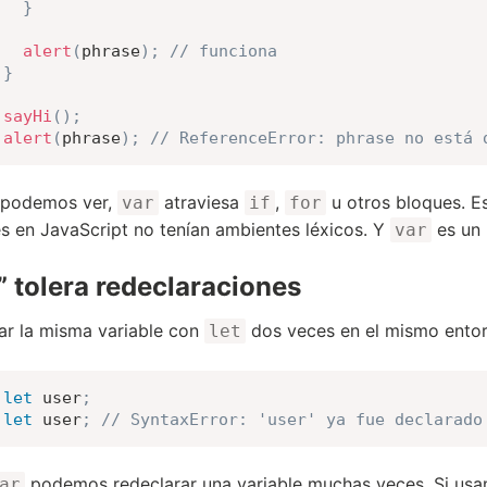
}
alert
(
phrase
)
;
// funciona
}
sayHi
(
)
;
alert
(
phrase
)
;
// ReferenceError: phrase no está 
podemos ver,
atraviesa
,
u otros bloques. E
var
if
for
s en JavaScript no tenían ambientes léxicos. Y
es un 
var
” tolera redeclaraciones
ar la misma variable con
dos veces en el mismo entorn
let
let
 user
;
let
 user
;
// SyntaxError: 'user' ya fue declarado
podemos redeclarar una variable muchas veces. Si us
ar