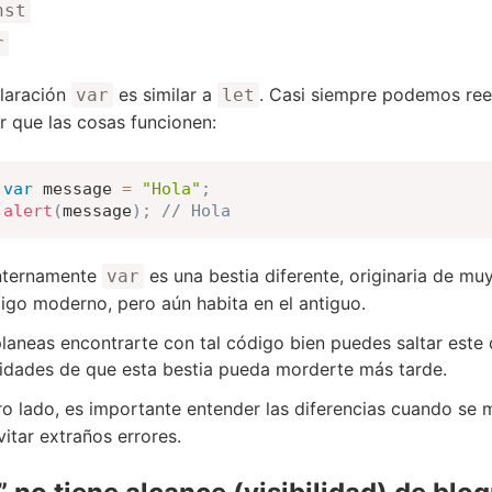
nst
r
laración
es similar a
. Casi siempre podemos re
var
let
r que las cosas funcionen:
var
 message 
=
"Hola"
;
alert
(
message
)
;
// Hola
nternamente
es una bestia diferente, originaria de mu
var
igo moderno, pero aún habita en el antiguo.
planeas encontrarte con tal código bien puedes saltar este
lidades de que esta bestia pueda morderte más tarde.
ro lado, es importante entender las diferencias cuando se
vitar extraños errores.