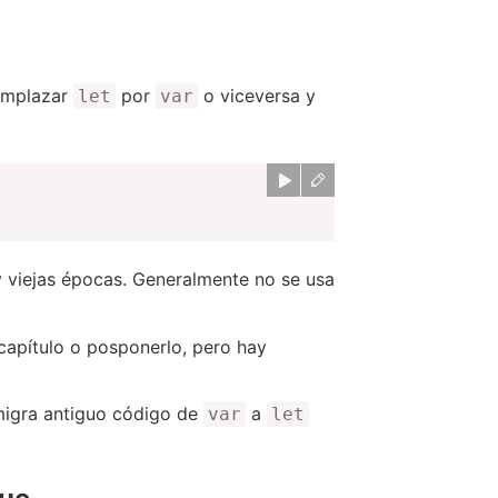
emplazar
por
o viceversa y
let
var
y viejas épocas. Generalmente no se usa
 capítulo o posponerlo, pero hay
 migra antiguo código de
a
var
let