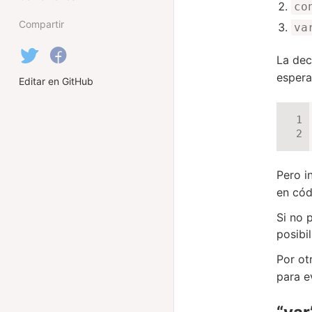
co
Compartir
va
La dec
espera
Editar en GitHub
Pero i
en cód
Si no 
posibi
Por ot
para e