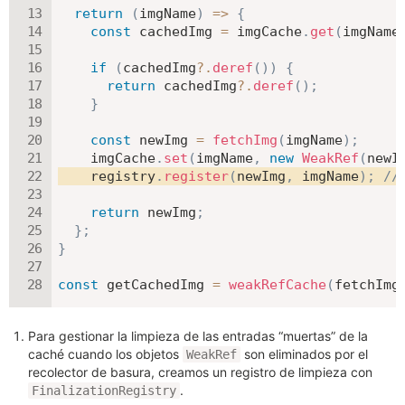
return
(
imgName
)
=>
{
const
 cachedImg 
=
 imgCache
.
get
(
imgName
if
(
cachedImg
?.
deref
(
)
)
{
return
 cachedImg
?.
deref
(
)
;
}
const
 newImg 
=
fetchImg
(
imgName
)
;
    imgCache
.
set
(
imgName
,
new
WeakRef
(
newI
    registry
.
register
(
newImg
,
 imgName
)
;
//
return
 newImg
;
}
;
}
const
 getCachedImg 
=
weakRefCache
(
fetchImg
Para gestionar la limpieza de las entradas “muertas” de la
caché cuando los objetos
son eliminados por el
WeakRef
recolector de basura, creamos un registro de limpieza con
.
FinalizationRegistry