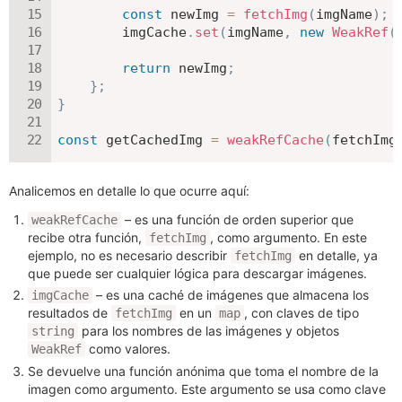
const
 newImg 
=
fetchImg
(
imgName
)
;
        imgCache
.
set
(
imgName
,
new
WeakRef
(
return
 newImg
;
}
;
}
const
 getCachedImg 
=
weakRefCache
(
fetchImg
Analicemos en detalle lo que ocurre aquí:
– es una función de orden superior que
weakRefCache
recibe otra función,
, como argumento. En este
fetchImg
ejemplo, no es necesario describir
en detalle, ya
fetchImg
que puede ser cualquier lógica para descargar imágenes.
– es una caché de imágenes que almacena los
imgCache
resultados de
en un
, con claves de tipo
fetchImg
map
para los nombres de las imágenes y objetos
string
como valores.
WeakRef
Se devuelve una función anónima que toma el nombre de la
imagen como argumento. Este argumento se usa como clave