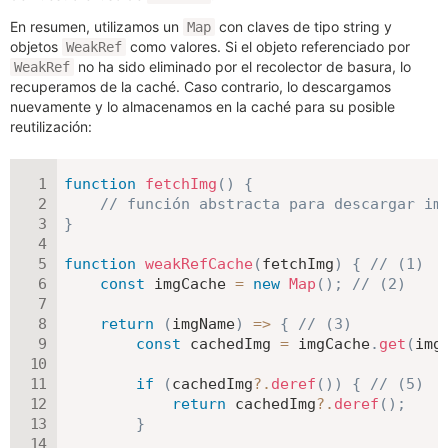
En resumen, utilizamos un
con claves de tipo string y
Map
objetos
como valores. Si el objeto referenciado por
WeakRef
no ha sido eliminado por el recolector de basura, lo
WeakRef
recuperamos de la caché. Caso contrario, lo descargamos
nuevamente y lo almacenamos en la caché para su posible
reutilización:
function
fetchImg
(
)
{
// función abstracta para descargar im
}
function
weakRefCache
(
fetchImg
)
{
// (1)
const
 imgCache 
=
new
Map
(
)
;
// (2)
return
(
imgName
)
=>
{
// (3)
const
 cachedImg 
=
 imgCache
.
get
(
img
if
(
cachedImg
?.
deref
(
)
)
{
// (5)
return
 cachedImg
?.
deref
(
)
;
}