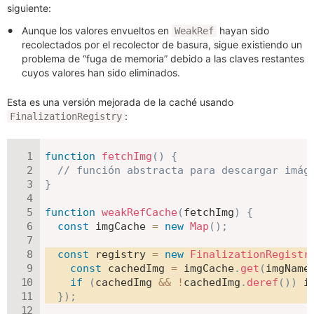
siguiente:
Aunque los valores envueltos en
hayan sido
WeakRef
recolectados por el recolector de basura, sigue existiendo un
problema de “fuga de memoria” debido a las claves restantes
cuyos valores han sido eliminados.
Esta es una versión mejorada de la caché usando
:
FinalizationRegistry
function
fetchImg
(
)
{
// función abstracta para descargar imág
}
function
weakRefCache
(
fetchImg
)
{
const
 imgCache 
=
new
Map
(
)
;
const
 registry 
=
new
FinalizationRegistr
const
 cachedImg 
=
 imgCache
.
get
(
imgName
if
(
cachedImg 
&&
!
cachedImg
.
deref
(
)
)
 i
}
)
;