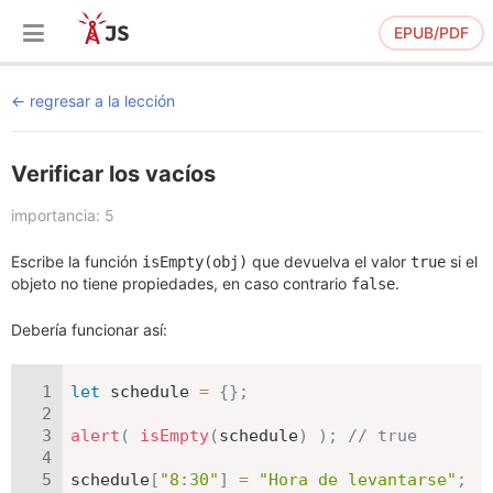
EPUB/PDF
regresar a la lección
Verificar los vacíos
importancia: 5
Escribe la función
que devuelva el valor
si el
isEmpty(obj)
true
objeto no tiene propiedades, en caso contrario
.
false
Debería funcionar así:
let
 schedule 
=
{
}
;
alert
(
isEmpty
(
schedule
)
)
;
// true
schedule
[
"8:30"
]
=
"Hora de levantarse"
;