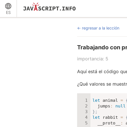
ES
regresar a la lección
Trabajando con pr
importancia: 5
Aquí está el código que
¿Qué valores se muestr
let
 animal 
=
jumps
:
null
}
;
let
 rabbit 
=
__proto__
:
 