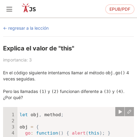
EPUB/PDF
regresar a la lección
Explica el valor de "this"
importancia: 3
En el código siguiente intentamos llamar al método
4
obj.go()
veces seguidas.
Pero las llamadas
y
funcionan diferente a
y
.
(1)
(2)
(3)
(4)
¿Por qué?
let
 obj
,
 method
;
obj 
=
{
go
:
function
(
)
{
alert
(
this
)
;
}