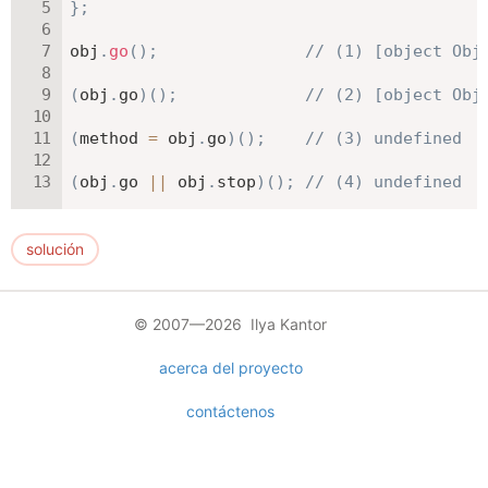
}
;
obj
.
go
(
)
;
// (1) [object Obj
(
obj
.
go
)
(
)
;
// (2) [object Obj
(
method 
=
 obj
.
go
)
(
)
;
// (3) undefined
(
obj
.
go 
||
 obj
.
stop
)
(
)
;
// (4) undefined
solución
© 2007—2026 Ilya Kantor
acerca del proyecto
contáctenos